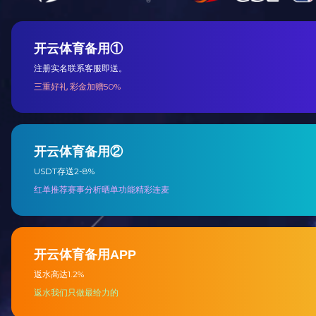
85寸派对房拼
超大屏幕拼接屏，
TV产品及方